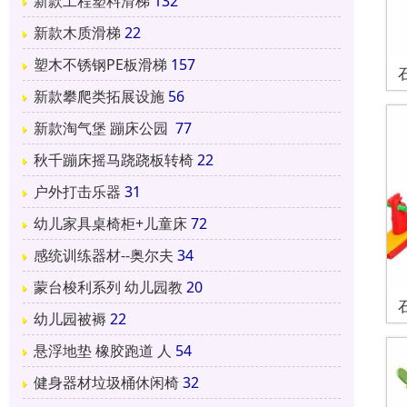
新款工程塑料滑梯
132
新款木质滑梯
22
塑木不锈钢PE板滑梯
157
新款攀爬类拓展设施
56
新款淘气堡 蹦床公园
77
秋千蹦床摇马跷跷板转椅
22
户外打击乐器
31
幼儿家具桌椅柜+儿童床
72
感统训练器材--奥尔夫
34
蒙台梭利系列 幼儿园教
20
幼儿园被褥
22
悬浮地垫 橡胶跑道 人
54
健身器材垃圾桶休闲椅
32