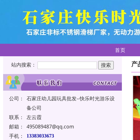
首页
产
站内搜索：
公司：
石家庄幼儿园玩具批发--快乐时光游乐设
备公司
联系：
左云霞
邮箱：
495089487@qq.com
手机：
13383033673