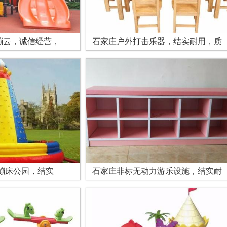
蹦云，诚信经营，
石家庄户外打击乐器，结实耐用，质
蹦床公园，结实
石家庄非标无动力游乐设施，结实耐