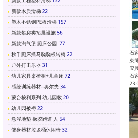
新款工程塑料滑梯
132
新款木质滑梯
22
塑木不锈钢PE板滑梯
157
新款攀爬类拓展设施
56
新款淘气堡 蹦床公园
77
石
秋千蹦床摇马跷跷板转椅
22
束
户外打击乐器
31
应
石
幼儿家具桌椅柜+儿童床
72
23-
感统训练器材--奥尔夫
34
蒙台梭利系列 幼儿园教
20
幼儿园被褥
22
悬浮地垫 橡胶跑道 人
54
健身器材垃圾桶休闲椅
32