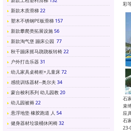
新款工程塑料滑梯
132
彩
新款木质滑梯
22
塑木不锈钢PE板滑梯
157
新款攀爬类拓展设施
56
新款淘气堡 蹦床公园
77
秋千蹦床摇马跷跷板转椅
22
户外打击乐器
31
幼儿家具桌椅柜+儿童床
72
感统训练器材--奥尔夫
34
蒙台梭利系列 幼儿园教
20
石
幼儿园被褥
22
束
悬浮地垫 橡胶跑道 人
54
应
石
健身器材垃圾桶休闲椅
32
23-