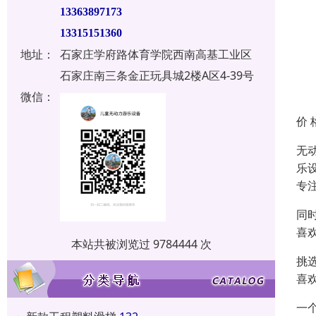
13363897173
13315151360
地址：
石家庄学府路体育学院西南高基工业区
石家庄南三条金正玩具城2楼A区4-39号
微信：
价 
无
乐
专
同
喜
本站共被浏览过 9784444 次
挑
喜
一