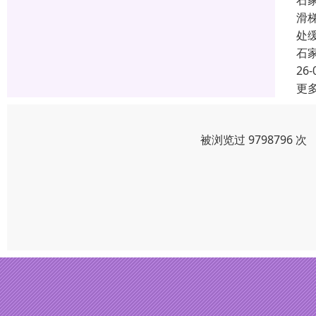
石
滑
处
石
26-
更
被浏览过 9798796