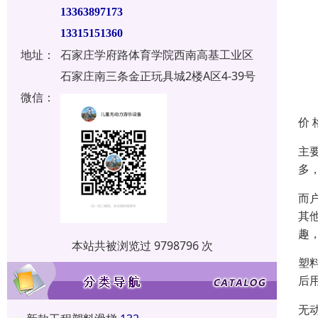
13363897173
13315151360
地址：
石家庄学府路体育学院西南高基工业区
石家庄南三条金正玩具城2楼A区4-39号
微信：
价 
主
多
而
其
趣
本站共被浏览过 9798796 次
塑
后
无