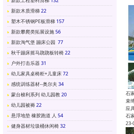
新款工程塑料滑梯
132
新款木质滑梯
22
塑木不锈钢PE板滑梯
157
新款攀爬类拓展设施
56
新款淘气堡 蹦床公园
77
秋千蹦床摇马跷跷板转椅
22
户外打击乐器
31
幼儿家具桌椅柜+儿童床
72
感统训练器材--奥尔夫
34
石
蒙台梭利系列 幼儿园教
20
束
幼儿园被褥
22
应
悬浮地垫 橡胶跑道 人
54
石
23-
健身器材垃圾桶休闲椅
32