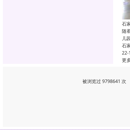
石
随
儿
石
22-
更
被浏览过 9798641