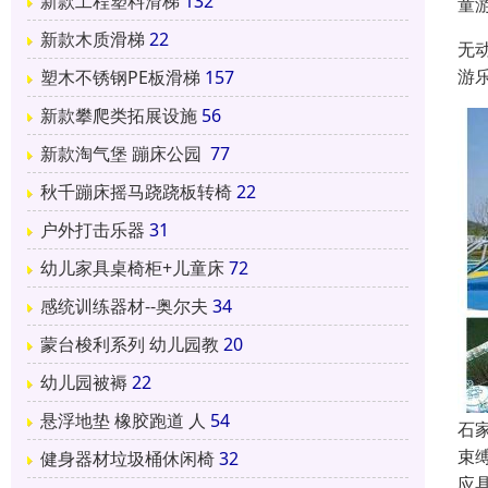
新款工程塑料滑梯
132
童
新款木质滑梯
22
无
游
塑木不锈钢PE板滑梯
157
新款攀爬类拓展设施
56
新款淘气堡 蹦床公园
77
秋千蹦床摇马跷跷板转椅
22
户外打击乐器
31
幼儿家具桌椅柜+儿童床
72
感统训练器材--奥尔夫
34
蒙台梭利系列 幼儿园教
20
幼儿园被褥
22
悬浮地垫 橡胶跑道 人
54
石
束
健身器材垃圾桶休闲椅
32
应