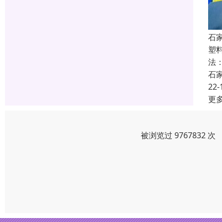
石
塑
法
石
22-
更
被浏览过 9767832