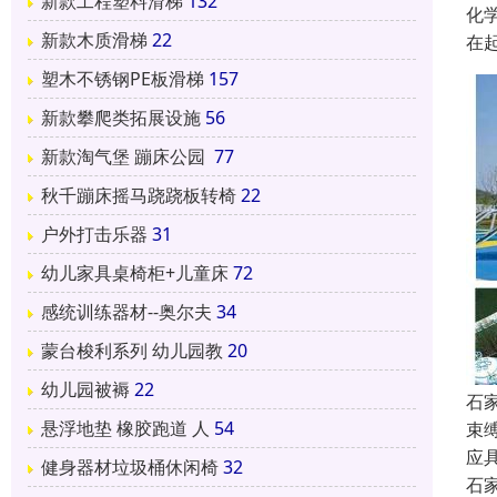
新款工程塑料滑梯
132
化
新款木质滑梯
22
在
塑木不锈钢PE板滑梯
157
新款攀爬类拓展设施
56
新款淘气堡 蹦床公园
77
秋千蹦床摇马跷跷板转椅
22
户外打击乐器
31
幼儿家具桌椅柜+儿童床
72
感统训练器材--奥尔夫
34
蒙台梭利系列 幼儿园教
20
幼儿园被褥
22
石
悬浮地垫 橡胶跑道 人
54
束
应
健身器材垃圾桶休闲椅
32
石