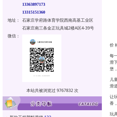
13363897173
13315151360
地址：
石家庄学府路体育学院西南高基工业区
石家庄南三条金正玩具城2楼A区4-39号
微信：
价 
每
滑
堡
儿
滑
本站共被浏览过 9767832 次
让
香
玩