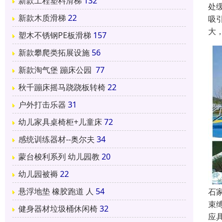
新款工程塑料滑梯
132
处
新款木质滑梯
22
吸
大
塑木不锈钢PE板滑梯
157
新款攀爬类拓展设施
56
新款淘气堡 蹦床公园
77
秋千蹦床摇马跷跷板转椅
22
户外打击乐器
31
幼儿家具桌椅柜+儿童床
72
感统训练器材--奥尔夫
34
蒙台梭利系列 幼儿园教
20
幼儿园被褥
22
悬浮地垫 橡胶跑道 人
54
石
束
健身器材垃圾桶休闲椅
32
应