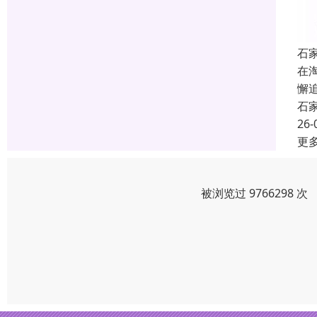
石
在
懈
石
26-
更
被浏览过 9766298