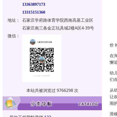
13363897173
13315151360
地址：
石家庄学府路体育学院西南高基工业区
石家庄南三条金正玩具城2楼A区4-39号
微信：
价 
在
懈
幼
们
从
本站共被浏览过 9766298 次
让
闹
滑